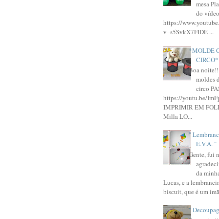
mesa Pla
do vídeo
https://www.youtube
v=s5SvkX7FIDE ...
*MOLDE 
CIRCO*
Boa noite!!
moldes d
circo P
https://youtu.be/Im
IMPRIMIR EM FOLH
Milla LO...
" Lembranc
E.V.A. "
Gente, fui 
agradeci
da minha
Lucas, e a lembrancin
biscuit, que é um imã.
" Decoupag