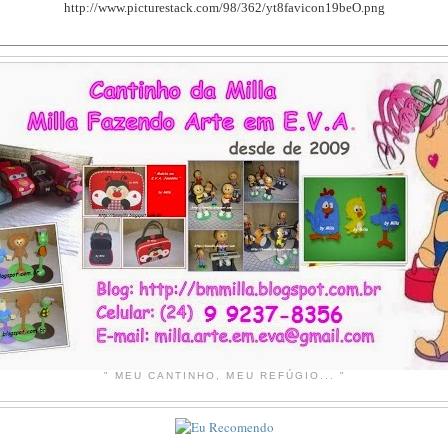
http://www.picturestack.com/98/362/yt8favicon19beO.png
" MEU CANTINHO, MEU REFÚGIO... "