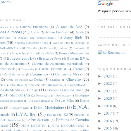
 (Atom)
Pesquisa personaliza
M POR AQUI... "
A arca de Noé
(9)
A Galinha Pintadinha
(6)
Anões
(1)
" NA SUA LINGUA.
SO A PASSO
(21)
Acesso Premiado
(4)
Ajuda
(3)
Abelha
(2)
Angry Birds
(8)
ravilhas
(1)
Amigas que compartilham...
(1)
ques
(30)
Aprenda a desenhar Olhos
(1)
Arco de Flor.
(1)
Arranjo
(1)
PARCEIROS DE 
BONECAS
(4)
BAILARINA
(1)
Barney
(1)
Bateria
(2)
Baterista
(1)
Bolota
(7)
Boneca Moranguinho
iscuit
(1)
Blog amigo
(1)
Bolsa
(2)
(14)
Bonecos em 3D
(9)
Branca de Neve
(4)
Bule em E.V.A.
no de Assinatura
(5)
Caderno de Assinatura Maternidade
(4)
Carros
(9)
nhão Mack
(3)
Caneta Decorada 3D
(4)
Campanha
(1)
ARQUIVO DO BL
Casamento
(9)
Centro de Mesa
(36)
7)
Casal de noivos
(1)
2024
(1)
►
Chaveiro
(25)
(3)
Cestas
(8)
Cesta de Páscoa
(2)
Chaleira
(1)
2022
(1)
►
ela
(1)
Cobre Bolo
(1)
Cofre
(2)
Cofre Missionário
(1)
Compartilhando...
Coruja
(11)
opa do Mundo
(8)
Crianças Diante do Trono
(6)
2021
(7)
►
TE
(4)
DIA DOS PAIS
(2)
Decoração.
(1)
Decoupage
(1)
Decoupage
2020
(1)
►
Dia das Mães
(6)
Diante
nacional da Mulher
(1)
Dia das Crianças
(2)
E.V.A.
2018
(6)
►
Drisol Modeladore
(15)
as
(3)
Discovery Kids
(1)
2017
(17)
►
E.V.A. Ibel
(51)
Ed
(9)
urçado
(5)
Eco Bag
(1)
Elefante
(1)
Enfeites de Cozinha
Enfeite de Porta
(8)
o Sul Fluminense
(2)
2016
(19)
►
ersos
(156)
FITAS DE CETIM
(1)
FITAS DE GORGURÃO
(1)
2015
(46)
►
Fada Sininho
(4)
Flor
(1)
Faniquita
(1)
Feltro
(1)
Festa Jardim
(1)