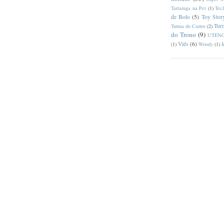
Tartaruga na Pet
(1)
Tec
de Bolo
(5)
Toy Stor
Tur
Turma do Carros
(2)
do Trono
(9)
UTENC
Viés
(6)
(1)
Woody
(1)
Í