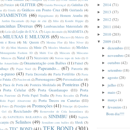
2014
(71)
GLITTER
(29)
►
Fuxico
(4)
Galinhas
(3)
(2)
Gaiola Provençal
(1)
Gráficos em Ponto Cruz
(10)
Guirlanda
(4)
ha
(1)
Girafa
(1)
2013
(37)
►
AVIAMENTOS
(46)
Homem Aranha
(6)
Hipopótamo
(1)
2012
(52)
►
)
Jardim Encantado
(1)
Jogo de chá
(2)
Júlio
(1)
Kombi Hippie
(2)
ncinhas Diversas
(99)
2011
(104)
Lembrancinhas Maternidade
(8)
►
(4)
Lojão do E.V.A.
(7)
MARMITA
(3)
Leão
(2)
Lápis decorado
(1)
2010
(203)
►
MILUXAS E MILUXOS
(65)
1)
Macaco
(1)
Maleta
(2)
2009
(143)
▼
om e Rosa
(4)
Mc Queem
(7)
Menina Flor
(1)
Meu Níver
(1)
Moldes
dezembro
(11
Minie
(7)
 3D
(1)
Mini Marmita
(2)
Missões Mundiais
(1)
►
Moranguinho Fashion 3D
(2)
Multi Uso
(2)
Máscara
(2)
Máscaras
novembro
(24
►
Natal
(17)
Necessiere
(4)
Músicos
(1)
Noivos topo de bolo
(1)
O
outubro
(42)
Ornamentação com Balões
(11)
►
Painel
(5)
nho Amarelinho
(2)
Papeando...
(67)
alhaço
(5)
Parceria
(6)
Papai Noel
(1)
setembro
(18)
►
-a-passo
(43)
Pasta Decorada
(6)
Pasta Portifólio
(3)
Pasta
agosto
(28)
►
Personagens
(29)
 e Patata.
(7)
Personalizadas
(4)
Patchwork
(2)
Ponteiras
(51)
julho
(13)
Placa de Porta
(4)
Ponteira Modelada
(4)
►
2)
)
Porta Celular
(15)
Porta Guardanapo
(11)
Porta
maio
(2)
►
Porta
Porta Papel Toalha
(5)
rta Panetone
(2)
Porta Recados
(2)
março
(4)
►
Porta Trecos ou Canetas
(11)
 Rolo Papel Absorvente
(1)
Promoções
(41)
)
Presépio
(4)
Potes
(2)
Príncipe
(1)
Quadros
fevereiro
(1)
▼
Reciclando
(9)
l Gel
(1)
Removedor de Cola Instantânea
(1)
Bom dia!!!!
SINIMBU
(44)
s
(1)
SAPATILHA BAILARINA
(1)
Sagrada
Selinhos
(49)
carpin
(3)
Shrek
(3)
Semáforo com balões
(1)
TEK BOND
(301)
TEC BOND
(41)
Man
(2)