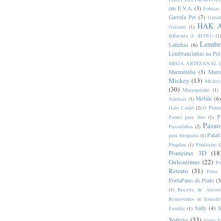
em E.V.A.
(3)
Fofuxas
Garrafa Pet
(7)
Gatin
HAK 
Guitarra
(1)
Influenza A (H1N1)
(1
Lembra
Latinhas
(6)
Lembrancinhas na Pet
MEGA ARTESANAL
(
Marmitinha
(3)
Marr
Mickey
(13)
Mickey
(30)
Moranguinho
(1)
Móbile
(6)
Animais
(1)
Galo Carijó
(2)
O Pinti
P
Painel para foto
(1)
Passo
Passarinhos
(2)
Patati
para fotografia
(1)
Pingüim
(1)
Piruliteiro
(
Ponteiras 3D
(18
Guloseimas
(22)
Po
Retrato
(31)
Porta
PortaPano de Prato
(3
(1)
Receita de Alcoo
Removerdos de Esmalte
Sally
(4)
S
Família
(1)
Sorteio
(33)
Super 