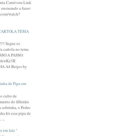
nta Carnívora Link
 ensinando a fazer:
.com/watch?
CARTOLA TEMA
!!!! Segue os
a cartola no tema
ASSO A PASSO:
FpkwKz3II
A A4 Beijos by
inha de Pipa em
no culto de
mento do filhinho
 sobrinha, o Pedro
ha foi essa pipa de
 ...
e em lata "