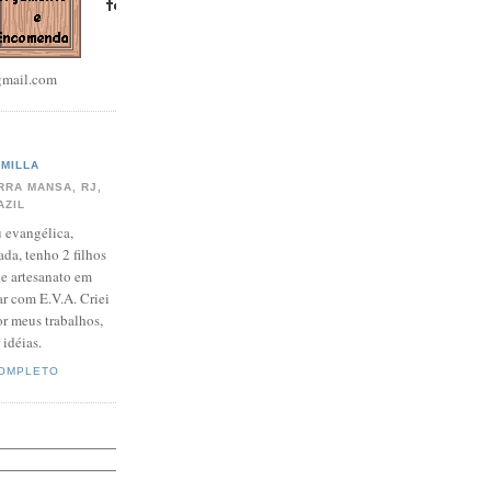
gmail.com
MILLA
RRA MANSA, RJ,
AZIL
 evangélica,
ada, tenho 2 filhos
de artesanato em
ar com E.V.A. Criei
or meus trabalhos,
 idéias.
COMPLETO