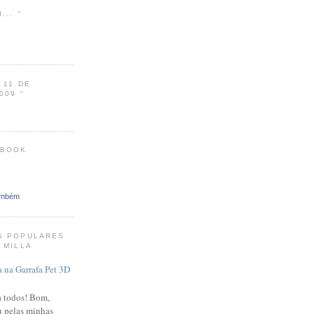
... "
 11 DE
009 "
EBOOK
ambém
S POPULARES
 MILLA
 na Garrafa Pet 3D
a todos! Bom,
u pelas minhas