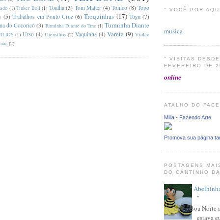
Toalha
(3)
Tom Matter
(4)
Tonico
(8)
Topo
lado
(1)
Tinker Bell
(1)
" VOCÊ POR AQUI
Troquinhas
(17)
y
(5)
Trabalhos em Ponto Cruz
(6)
Tuga
(7)
Turminha Diante
ma do Cocoricó
(3)
Turminha Diante do Trno
(1)
musica
Vareta
(9)
Urso
(4)
Vaquinha
(4)
ÍLIOS
(1)
Utensílios
(2)
Violão
mãs
(2)
" VISITAS DESDE
FEVEREIRO DE 2
online
ATALHO DO FAC
Milla - Fazendo Arte
Promova sua página t
POSTAGENS MAI
DO CANTINHO DA
" Abelhinha
"
Boa Noite 
estava e