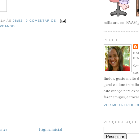
LLA
ÀS
08:52
0 COMENTÁRIOS
milla.arte.em.EVA@
PEANDO...
PERFIL
BA
BR
Sou
cas
lindos, gosto muito 
geral e adoro trabalh
este espaço para exp
fazer amigos, e trocar
VER MEU PERFIL 
PESQUISE AQUI
entes
Página inicial