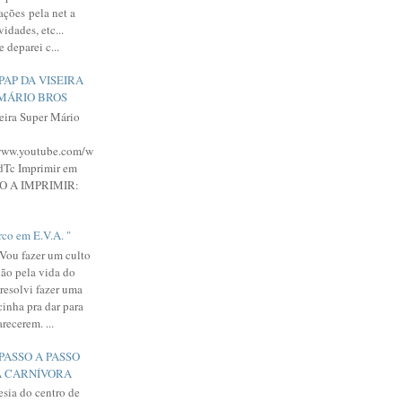
ações pela net a
idades, etc...
 deparei c...
PAP DA VISEIRA
MÁRIO BROS
eira Super Mário
/www.youtube.com/w
c Imprimir em
DO A IMPRIMIR:
rco em E.V.A. "
 Vou fazer um culto
dão pela vida do
 resolvi fazer uma
inha pra dar para
recerem. ...
PASSO A PASSO
A CARNÍVORA
sia do centro de