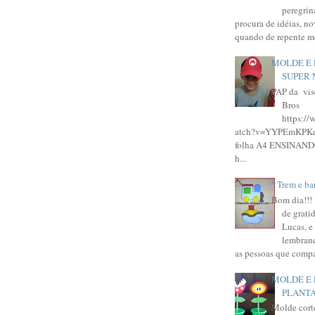
peregrin
procura de idéias, nov
quando de repente me
MOLDE E 
SUPER 
PAP da vis
Bros
https:/
atch?v=YYPEmKPKdT
folha A4 ENSINAN
h...
" Trem e ba
Bom dia!!!
de grati
Lucas, e
lembranc
as pessoas que compa
MOLDE E 
PLANT
Molde corte