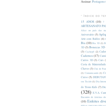
Assinar:
Postagens
" ÍNDICE DO TE
15 ANOS
(10)
7 
ARTESANATO PAS
Alice no país das ma
Apli
Aniversário
(5)
Arte com Balões
(4)
Bia
(10)
Bia 3D
(1)
B
Bonecas 3D
3D
(5)
(3)
Cader
Cachepô
(2)
Cadernos
(17)
Cami
Carros 3D
(3)
Cars
(
Cesta de Maternidade
Chaves
(3)
Chá de Pan
C
(1)
Comunicando
(1)
Curso
(5)
DEBUTAN
em Tecido
(1)
Dia Inter
do Trono Kids
(7)
Dic
(328)
E.V.A. Cam
Encontro de Arteiras d
Enfeites div
(10)
FITAS DECORATIVAS